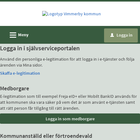
Välkommen
till
e-
tjänster
L
Meny
Logga in
u
-
Vimmerby
Logga in i självserviceportalen
kommun
Använd din personliga e-legitimation för att logga in i e-tjänster och följa
ärenden via Mina sidor.
Skaffa e-legitimation
Medborgare
E-legitimation som till exempel Freja eID+ eller Mobilt BankID används för
att kommunen ska vara säker på vem det är som använt e-tjänsten samt
att rätt person får tillgång till rätt ärenden.
Kommunanställd eller förtroendevald