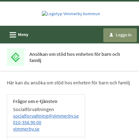
Välkommen
till
e-
tjänster
L
Meny
Logga in
u
-
Vimmerby
Ansökan om stöd hos enheten för barn och
kommun
familj
Här kan du ansöka om stöd hos enheten för barn och familj
Frågor om e-tjänsten
Socialförvaltningen
socialforvaltning@vimmerby.se
010-356 90 00
vimmerby.se